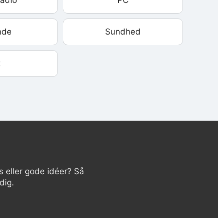
radio
PC
nde
Sundhed
t
s eller gode idéer? Så
dig.