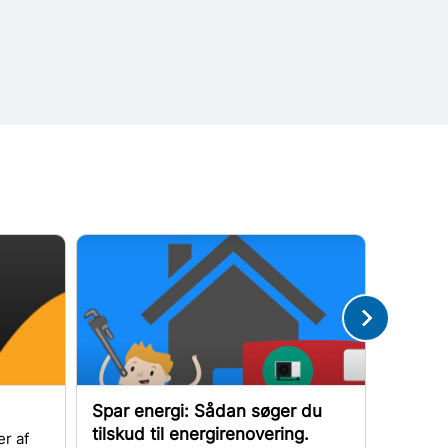
Spar energi: Sådan søger du
Skal b
tilskud til energirenovering.
r af
Du kan f