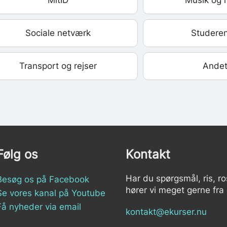
MitID
Musik og 
Sociale netværk
Studere
Transport og rejser
Ande
Følg os
Kontakt
Har du spørgsmål, ris, ro
Besøg os på Facebook
hører vi meget gerne fra 
Se vores kanal på Youtube
Få nyheder via email
kontakt@ekurser.nu