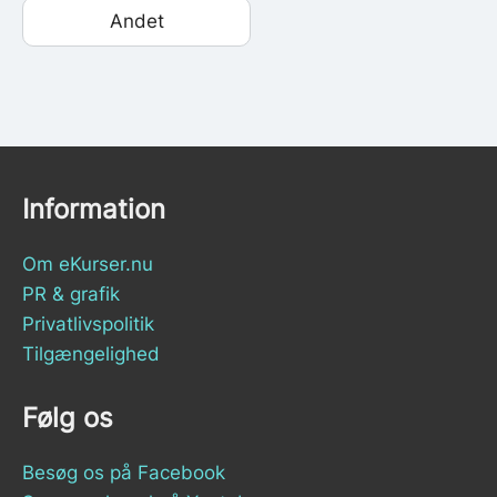
Andet
Information
Om eKurser.nu
PR & grafik
Privatlivspolitik
Tilgængelighed
Følg os
Besøg os på Facebook