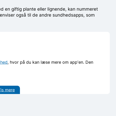
d en giftig plante eller lignende, kan nummeret
 henviser også til de andre sundhedsapps, som
dhed
, hvor på du kan læse mere om app'en. Den
is mere
ten, regionerne og kommunerne.