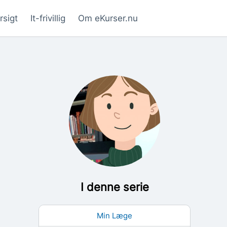
rsigt
It-frivillig
Om eKurser.nu
I denne serie
Min Læge