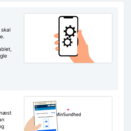
 skal
e.
blet,
gle
rnæst
kan
og