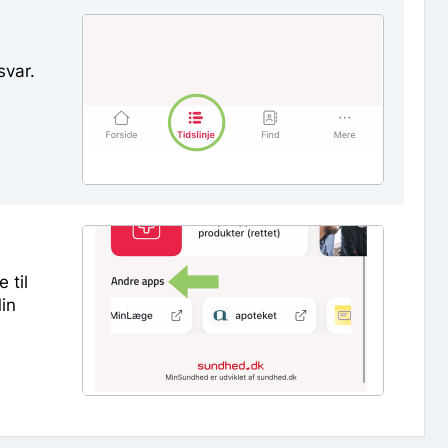
svar.
 til
in