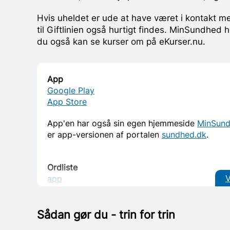
Hvis uheldet er ude at have været i kontakt me
til Giftlinien også hurtigt findes. MinSundhed
du også kan se kurser om på eKurser.nu.
App
Google Play
App Store
App'en har også sin egen hjemmeside
MinSun
er app-versionen af portalen
sundhed.dk
.
Ordliste
V
app
PIN-kode
Kilde:
lex.dk
Sådan gør du - trin for trin
Bag MinSundhed står
sundhed.dk
, som er sta