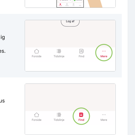
ig
es.
us