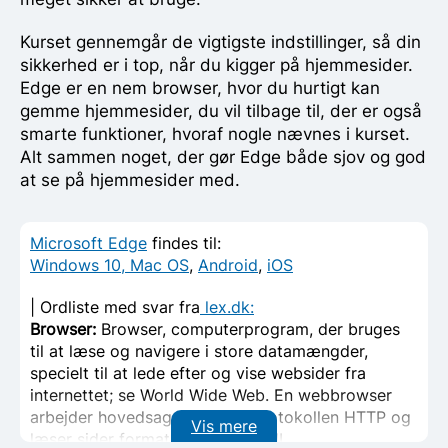
Kurset gennemgår de vigtigste indstillinger, så din
sikkerhed er i top, når du kigger på hjemmesider.
Edge er en nem browser, hvor du hurtigt kan
gemme hjemmesider, du vil tilbage til, der er også
smarte funktioner, hvoraf nogle nævnes i kurset.
Alt sammen noget, der gør Edge både sjov og god
at se på hjemmesider med.
Microsoft Edge
findes til:
Windows 10,
Mac OS
,
Android
,
iOS
| Ordliste med svar fra
lex.dk:
Browser:
Browser, computerprogram, der bruges
til at læse og navigere i store datamængder,
specielt til at lede efter og vise websider fra
internettet; se World Wide Web. En webbrowser
arbejder hovedsagelig under protokollen HTTP og
Vis mere
læser sider formateret med HTML.