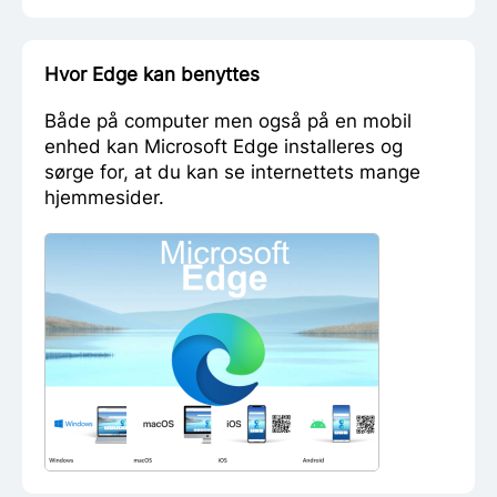
særligt website.
URL/hjemmesideadresse:
Uniform Resource
Hvor Edge kan benyttes
Locator, adressen på en fil (fx et website), der er
tilgængelig via internettet. URL'en består af en
Både på computer men også på en mobil
specifikation af den anvendte protokol (fx HTTP
enhed kan Microsoft Edge installeres og
eller FTP), et domænenavn, der specificerer,
sørge for, at du kan se internettets mange
hvilken computer filen befinder sig på, og endelig
hjemmesider.
en beskrivelse af filens placering på computeren.