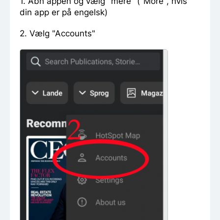
1. Åbn appen og vælg "mere" ("More", hvis
din app er på engelsk)
2. Vælg "Accounts"